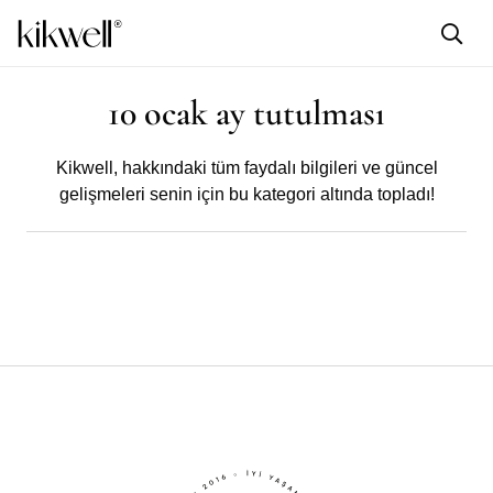
10 ocak ay tutulması
Kikwell,
hakkındaki tüm faydalı bilgileri ve güncel
gelişmeleri senin için bu kategori altında topladı!
KIKWELL
Haftalık Burç Yorumları ve Ay Tutulmasının
Burçlara Etkileri (6-12 Ocak 2020)