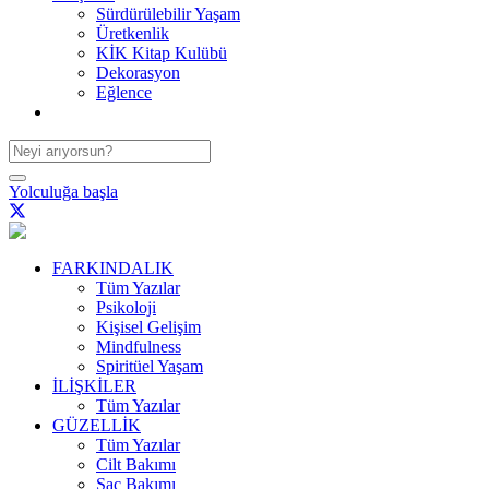
Sürdürülebilir Yaşam
Üretkenlik
KİK Kitap Kulübü
Dekorasyon
Eğlence
Yolculuğa başla
FARKINDALIK
Tüm Yazılar
Psikoloji
Kişisel Gelişim
Mindfulness
Spiritüel Yaşam
İLİŞKİLER
Tüm Yazılar
GÜZELLİK
Tüm Yazılar
Cilt Bakımı
Saç Bakımı