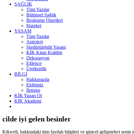
SAĞLIK
Tüm Yazılar
Bütünsel Sağlık
Beslenme Önerileri
Hareket
YAŞAM
Tüm Yazılar
Astroloji
Sürdürülebilir Yaşam
KİK Kitap Kulübü
Dekorasyon
Eğlence
Üretkenlik
BİLGİ
Hakkımızda
Ekibimiz
İletişim
KİK Yazarı Ol
KİK Akademi
cilde iyi gelen besinler
Kikwell,
hakkındaki tüm faydalı bilgileri ve güncel gelişmeleri senin i