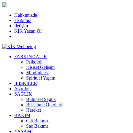
Hakkımızda
Ekibimiz
İletişim
KİK Yazarı Ol
FARKINDALIK
Psikoloji
Kişisel Gelişim
Mindfulness
Spiritüel Yaşam
İLİŞKİLER
Astroloji
SAĞLIK
Bütünsel Sağlık
Beslenme Önerileri
Hareket
BAKIM
Cilt Bakımı
Saç Bakımı
YAŞAM