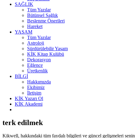
SAĞLIK
Tüm Yazılar
Bütünsel Sağlık
Beslenme Önerileri
Hareket
YAŞAM
Tüm Yazılar
Astroloji
Sürdürülebilir Yaşam
KİK Kitap Kulübü
Dekorasyon
Eğlence
Üretkenlik
BİLGİ
Hakkımızda
Ekibimiz
İletişim
KİK Yazarı Ol
KİK Akademi
terk edilmek
Kikwell,
hakkındaki tüm faydalı bilgileri ve güncel gelişmeleri senin