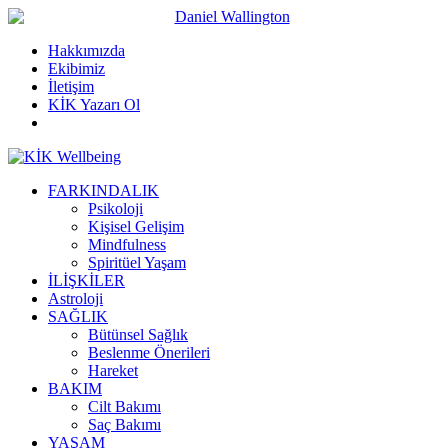
Hakkımızda
Ekibimiz
İletişim
KİK Yazarı Ol
FARKINDALIK
Psikoloji
Kişisel Gelişim
Mindfulness
Spiritüel Yaşam
İLİŞKİLER
Astroloji
SAĞLIK
Bütünsel Sağlık
Beslenme Önerileri
Hareket
BAKIM
Cilt Bakımı
Saç Bakımı
YAŞAM