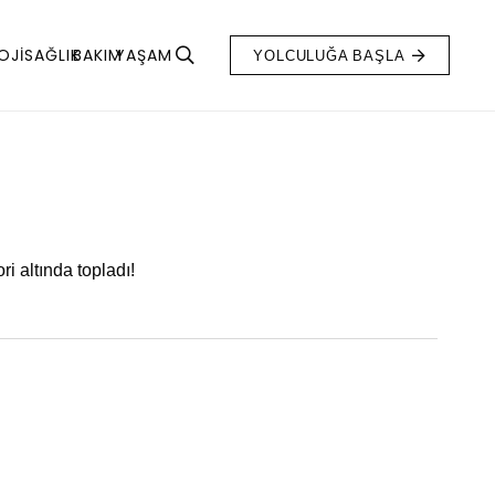
OJI
SAĞLIK
BAKIM
YAŞAM
YOLCULUĞA BAŞLA
ri altında topladı!