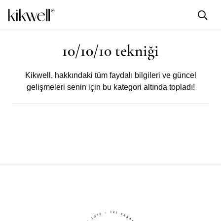
10/10/10 tekniği
Kikwell,
hakkındaki tüm faydalı bilgileri ve güncel
gelişmeleri senin için bu kategori altında topladı!
KIKWELL
Daha Keyifli ve Kaliteli Bir Hayat İçin
Kendine Sorman Gereken 4 Soru