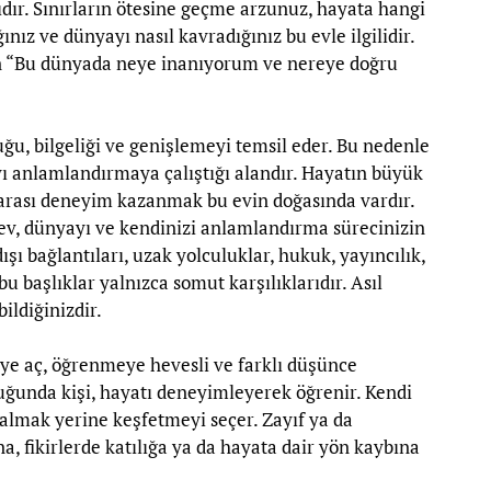
ıdır. Sınırların ötesine geçme arzunuz, hayata hangi
nız ve dünyayı nasıl kavradığınız bu evle ilgilidir.
en “Bu dünyada neye inanıyorum ve nereye doğru
lluğu, bilgeliği ve genişlemeyi temsil eder. Bu nedenle
ayı anlamlandırmaya çalıştığı alandır. Hayatın büyük
 arası deneyim kazanmak bu evin doğasında vardır.
u ev, dünyayı ve kendinizi anlamlandırma sürecinizin
şı bağlantıları, uzak yolculuklar, hukuk, yayıncılık,
 bu başlıklar yalnızca somut karşılıklarıdır. Asıl
ildiğinizdir.
iye aç, öğrenmeye hevesli ve farklı düşünce
duğunda kişi, hayatı deneyimleyerek öğrenir. Kendi
 kalmak yerine keşfetmeyi seçer. Zayıf ya da
a, fikirlerde katılığa ya da hayata dair yön kaybına