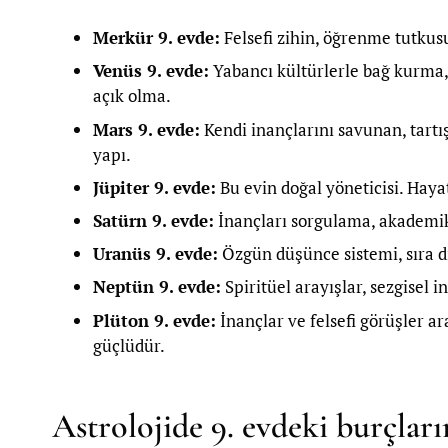
Merkür 9. evde:
Felsefi zihin, öğrenme tutkusu
Venüs 9. evde:
Yabancı kültürlerle bağ kurma,
açık olma.
Mars 9. evde:
Kendi inançlarını savunan, tartı
yapı.
Jüpiter 9. evde:
Bu evin doğal yöneticisi. Haya
Satürn 9. evde:
İnançları sorgulama, akademik
Uranüs 9. evde:
Özgün düşünce sistemi, sıra dış
Neptün 9. evde:
Spiritüel arayışlar, sezgisel 
Plüton 9. evde:
İnançlar ve felsefi görüşler a
güçlüdür.
Astrolojide 9. evdeki burçları