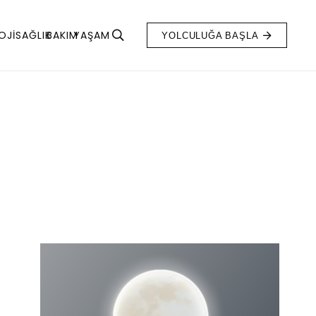
OJI
SAĞLIK
BAKIM
YAŞAM
YOLCULUĞA BAŞLA