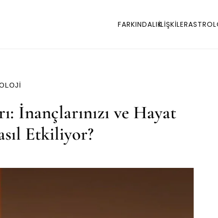
FARKINDALIK
İLİŞKİLER
ASTROL
OLOJI
rı: İnançlarınızı ve Hayat
asıl Etkiliyor?