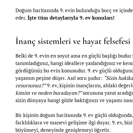
Doğum haritanızda 9. evin bulunduğu burç ve içindek
eder.
İşte tüm detaylarıyla 9. ev konuları!
İnanç sistemleri ve hayat felsefesi
Belki de 9. evin en soyut ama en güçlü başlığı budu
tanımladığınız, hangi ideallere yaslandığınız ve ken
gördüğünüz bu evin konusudur. 9. ev güçlü olduğunda
yaşamın peşine düşer. Asıl soru şudur:
“Sizin hakika
cesursunuz?”
9. ev, kişinin inançlarını, ahlaki değe
kimim ve neden buradayım?”
sorusuna yanıt aradığı
sizin dünyaya hangi gözle baktığınızı ve yaşamı nasıl
Bir kişinin doğum haritasında 9. ev güçlü olduğunda, o
farklılıklara ve manevi gelişime ilgi duyar. 9. ev, bi
büyümeyi, deneyimle genişlemeyi öğretir.