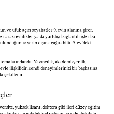
un ve ufuk açıcı seyahatler 9. evin alanına girer.
r arası evlilikler ya da yurtdışı bağlantılı işler bu
ulunduğunuz yerin dışına çağırabilir. 9. ev’deki
 temalarındandır. Yayıncılık, akademisyenlik,
evle ilişkilidir. Kendi deneyimlerinizi bir başkasına
a şekillenir.
çler
versite, yüksek lisans, doktora gibi ileri düzey eğitim
alanları ve entelektüel gelişim bu evle ilişkilidir.