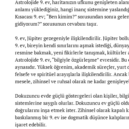
Astrolojide 9. ev, haritanızın ufkunu genişleten alan
anlamı yüklediğiniz, hangi inanç sistemine yaslandığı
Kısacası 9. ev; “Ben kimim?” sorusundan sonra gel
gidiyorum?” sorusunun cevabını taşır.
9. ev, Jüpiter gezegeniyle ilişkilendirilir. Jüpiter bo
9. ev, bireyin kendi sınırlarını aşmak istediği, düny
resmine bakmak, yeni fikirlerle tanışmak, kültürler
Astrolojide 9. ev, “bilgiyle özgürleşme” evresidir. B
aynasıdır. Yüksek öğrenim, akademik süreçler, yurt dı
felsefe ve spiritüel arayışlarla ilişkilendirilir. Ancak
mesele, zihinsel ve ruhsal olarak ne kadar genişleyeb
Dokuzuncu evde güçlü göstergeleri olan kişiler, bilg
sistemlerine saygılı olurlar. Dokuzuncu ev güçlü ol
doğrularını inşa etmek ister. Zihinsel olarak kapalı
baskılanmış bir 9. ev ise dogmatik düşünce kalıpların
işaret edebilir.