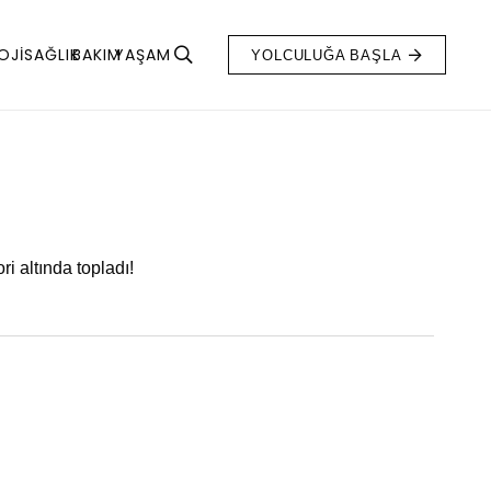
OJI
SAĞLIK
BAKIM
YAŞAM
YOLCULUĞA BAŞLA
ri altında topladı!