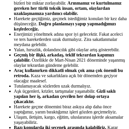
bizleri bir miktar zorlayabilir.
Arınmamız ve kurtulmamız
gereken her türlü toksik insan, ortam, olaylardan
uzaklaşmamıza yardımcı olabilir.
Harekete geçtiğimiz, geçmek istediğimiz konuları bir kez daha
düşüneceğiz.
Doğru planlamayı yapıp yapmadığımızı
keşfedeceğiz.
Enerjimizi yöneltmek adına spor iyi gelecektir. Fakat aceleci
ve ters hareketlerden uzak durmalıyız. Zira sakatlanmalar
meydana gelebilir.
Yalan, hırsızlık, dolandırıcılık gibi olaylar artış gösterebilir.
Geçmiş bir ilişki, arkadaş, teklif tekrardan kapımızı
çalabilir.
Özellikle de Mart-Nisan 2021 döneminde yaşanmış
olaylar tekrardan gündeme gelebilir.
Araç kullanırken dikkatli olmak çok ama çok önemli bu
retroda.
Kaza ve sakarlıklara açık bir dönemden geçiyor
olacağız maalesef.
Tutulamayacak sözlerden uzak durmalıyız.
Aşk üçgenleri, krizler, tartışmalar yaşanabilir.
Gizli saklı
yapılan her iş, arkadan çevrilen her dolap ortaya
çıkacaktır.
Harekete geçme dönemini biraz askıya alıp daha önce
yaptığımız, yarım bıraktığımız işleri gözden geçirmeliyiz.
Ulaşım, iletişim, kargo, eğitim, uluslararası işlerde aksamalar
yaşayabiliriz.
Bazı konularda iki seçenek arasında kalabiliriz.
Karar