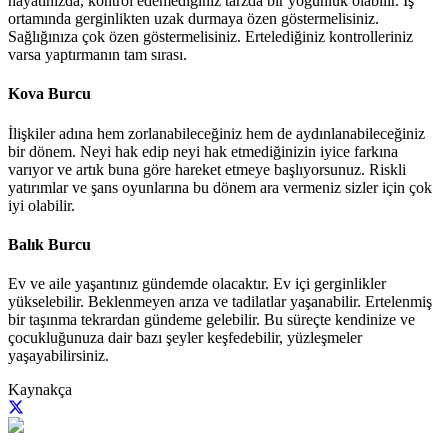
hayatınızda, kontrol edemediğiniz tarzda bir yoğunluk olabilir. İş
ortamında gerginlikten uzak durmaya özen göstermelisiniz.
Sağlığınıza çok özen göstermelisiniz. Ertelediğiniz kontrolleriniz
varsa yaptırmanın tam sırası.
Kova Burcu
İlişkiler adına hem zorlanabileceğiniz hem de aydınlanabileceğiniz
bir dönem. Neyi hak edip neyi hak etmediğinizin iyice farkına
varıyor ve artık buna göre hareket etmeye başlıyorsunuz. Riskli
yatırımlar ve şans oyunlarına bu dönem ara vermeniz sizler için çok
iyi olabilir.
Balık Burcu
Ev ve aile yaşantınız gündemde olacaktır. Ev içi gerginlikler
yükselebilir. Beklenmeyen arıza ve tadilatlar yaşanabilir. Ertelenmiş
bir taşınma tekrardan gündeme gelebilir. Bu süreçte kendinize ve
çocukluğunuza dair bazı şeyler keşfedebilir, yüzleşmeler
yaşayabilirsiniz.
Kaynakça