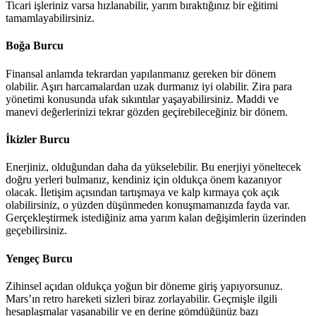
Ticari işleriniz varsa hızlanabilir, yarım bıraktığınız bir eğitimi
tamamlayabilirsiniz.
Boğa Burcu
Finansal anlamda tekrardan yapılanmanız gereken bir dönem
olabilir. Aşırı harcamalardan uzak durmanız iyi olabilir. Zira para
yönetimi konusunda ufak sıkıntılar yaşayabilirsiniz. Maddi ve
manevi değerlerinizi tekrar gözden geçirebileceğiniz bir dönem.
İkizler Burcu
Enerjiniz, olduğundan daha da yükselebilir. Bu enerjiyi yöneltecek
doğru yerleri bulmanız, kendiniz için oldukça önem kazanıyor
olacak. İletişim açısından tartışmaya ve kalp kırmaya çok açık
olabilirsiniz, o yüzden düşünmeden konuşmamanızda fayda var.
Gerçekleştirmek istediğiniz ama yarım kalan değişimlerin üzerinden
geçebilirsiniz.
Yengeç Burcu
Zihinsel açıdan oldukça yoğun bir döneme giriş yapıyorsunuz.
Mars’ın retro hareketi sizleri biraz zorlayabilir. Geçmişle ilgili
hesaplaşmalar yaşanabilir ve en derine gömdüğünüz bazı