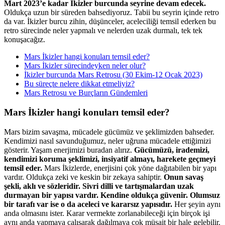
Mart 2023’e kadar İkizler burcunda seyrine devam edecek.
Oldukça uzun bir süreden bahsediyoruz. Tabii bu seyrin içinde retro
da var. İkizler burcu zihin, düşünceler, aceleciliği temsil ederken bu
retro sürecinde neler yapmalı ve nelerden uzak durmalı, tek tek
konuşacağız.
Mars İkizler hangi konuları temsil eder?
Mars İkizler sürecindeyken neler olur?
İkizler burcunda Mars Retrosu (30 Ekim-12 Ocak 2023)
Bu süreçte nelere dikkat etmeliyiz?
Mars Retrosu ve Burçların Gündemleri
Mars İkizler hangi konuları temsil eder?
Mars bizim savaşma, mücadele gücümüz ve şeklimizden bahseder.
Kendimizi nasıl savunduğumuz, neler uğruna mücadele ettiğimizi
gösterir. Yaşam enerjimizi buradan alırız.
Gücümüzü, irademizi,
kendimizi koruma şeklimizi, insiyatif almayı, harekete geçmeyi
temsil eder.
Mars İkizlerde, enerjisini çok yöne dağıtabilen bir yapı
vardır. Oldukça zeki ve keskin bir zekaya sahiptir.
Onun savaş
şekli, aklı ve sözleridir. Sivri dilli ve tartışmalardan uzak
durmayan bir yapısı vardır. Kendine oldukça güvenir. Olumsuz
bir tarafı var ise o da aceleci ve kararsız yapısıdır.
Her şeyin aynı
anda olmasını ister. Karar vermekte zorlanabileceği için birçok işi
aynı anda yapmaya çalışarak dağılmaya çok müsait bir hale gelebilir.