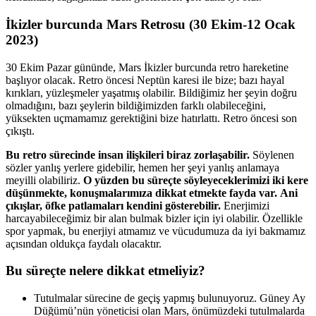
İkizler burcunda Mars Retrosu (30 Ekim-12 Ocak
2023)
30 Ekim Pazar gününde, Mars İkizler burcunda retro hareketine
başlıyor olacak. Retro öncesi Neptün karesi ile bize; bazı hayal
kırıkları, yüzleşmeler yaşatmış olabilir. Bildiğimiz her şeyin doğru
olmadığını, bazı şeylerin bildiğimizden farklı olabileceğini,
yüksekten uçmamamız gerektiğini bize hatırlattı. Retro öncesi son
çıkıştı.
Bu retro sürecinde insan ilişkileri biraz zorlaşabilir.
Söylenen
sözler yanlış yerlere gidebilir, hemen her şeyi yanlış anlamaya
meyilli olabiliriz.
O yüzden bu süreçte söyleyeceklerimizi iki kere
düşünmekte, konuşmalarımıza dikkat etmekte fayda var.
Ani
çıkışlar, öfke patlamaları kendini gösterebilir.
Enerjimizi
harcayabileceğimiz bir alan bulmak bizler için iyi olabilir. Özellikle
spor yapmak, bu enerjiyi atmamız ve vücudumuza da iyi bakmamız
açısından oldukça faydalı olacaktır.
Bu süreçte nelere dikkat etmeliyiz?
Tutulmalar sürecine de geçiş yapmış bulunuyoruz. Güney Ay
Düğümü’nün yöneticisi olan Mars, önümüzdeki tutulmalarda