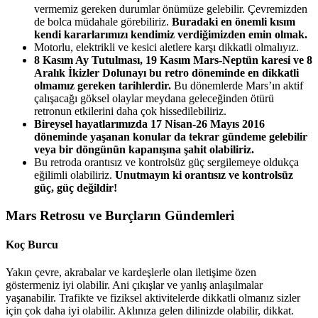
vermemiz gereken durumlar önümüze gelebilir. Çevremizden
de bolca müdahale görebiliriz.
Buradaki en önemli kısım
kendi kararlarımızı kendimiz verdiğimizden emin olmak.
Motorlu, elektrikli ve kesici aletlere karşı dikkatli olmalıyız.
8 Kasım Ay Tutulması, 19 Kasım Mars-Neptün karesi ve 8
Aralık İkizler Dolunayı bu retro döneminde en dikkatli
olmamız gereken tarihlerdir.
Bu dönemlerde Mars’ın aktif
çalışacağı göksel olaylar meydana geleceğinden ötürü
retronun etkilerini daha çok hissedilebiliriz.
Bireysel hayatlarımızda 17 Nisan-26 Mayıs 2016
döneminde yaşanan konular da tekrar gündeme gelebilir
veya bir döngünün kapanışına şahit olabiliriz.
Bu retroda orantısız ve kontrolsüz güç sergilemeye oldukça
eğilimli olabiliriz.
Unutmayın ki orantısız ve kontrolsüz
güç, güç değildir!
Mars Retrosu ve Burçların Gündemleri
Koç Burcu
Yakın çevre, akrabalar ve kardeşlerle olan iletişime özen
göstermeniz iyi olabilir. Ani çıkışlar ve yanlış anlaşılmalar
yaşanabilir. Trafikte ve fiziksel aktivitelerde dikkatli olmanız sizler
için çok daha iyi olabilir. Aklınıza gelen dilinizde olabilir, dikkat.