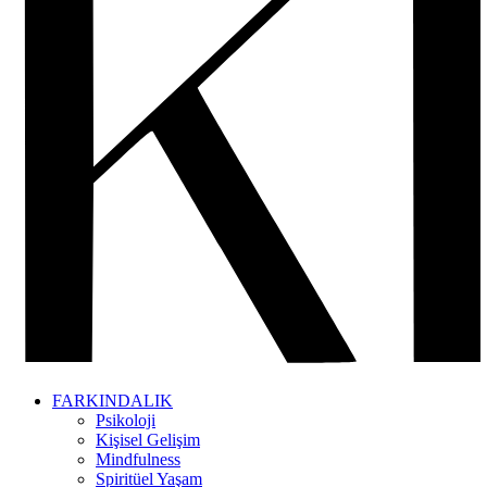
FARKINDALIK
Psikoloji
Kişisel Gelişim
Mindfulness
Spiritüel Yaşam