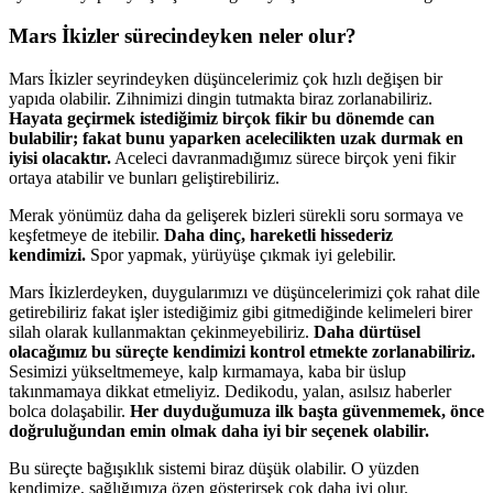
Mars İkizler sürecindeyken neler olur?
Mars İkizler seyrindeyken düşüncelerimiz çok hızlı değişen bir
yapıda olabilir. Zihnimizi dingin tutmakta biraz zorlanabiliriz.
Hayata geçirmek istediğimiz birçok fikir bu dönemde can
bulabilir; fakat bunu yaparken acelecilikten uzak durmak en
iyisi olacaktır.
Aceleci davranmadığımız sürece birçok yeni fikir
ortaya atabilir ve bunları geliştirebiliriz.
Merak yönümüz daha da gelişerek bizleri sürekli soru sormaya ve
keşfetmeye de itebilir.
Daha dinç, hareketli hissederiz
kendimizi.
Spor yapmak, yürüyüşe çıkmak iyi gelebilir.
Mars İkizlerdeyken, duygularımızı ve düşüncelerimizi çok rahat dile
getirebiliriz fakat işler istediğimiz gibi gitmediğinde kelimeleri birer
silah olarak kullanmaktan çekinmeyebiliriz.
Daha dürtüsel
olacağımız bu süreçte kendimizi kontrol etmekte zorlanabiliriz.
Sesimizi yükseltmemeye, kalp kırmamaya, kaba bir üslup
takınmamaya dikkat etmeliyiz. Dedikodu, yalan, asılsız haberler
bolca dolaşabilir.
Her duyduğumuza ilk başta güvenmemek, önce
doğruluğundan emin olmak daha iyi bir seçenek olabilir.
Bu süreçte bağışıklık sistemi biraz düşük olabilir. O yüzden
kendimize, sağlığımıza özen gösterirsek çok daha iyi olur.