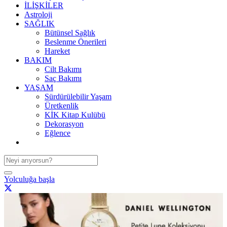
İLİŞKİLER
Astroloji
SAĞLIK
Bütünsel Sağlık
Beslenme Önerileri
Hareket
BAKIM
Cilt Bakımı
Saç Bakımı
YAŞAM
Sürdürülebilir Yaşam
Üretkenlik
KİK Kitap Kulübü
Dekorasyon
Eğlence
Yolculuğa başla