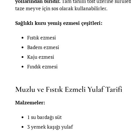
yollarından biridir.
Tam tahıllı tost üzerine sürüleb
taze meyve için sos olarak kullanabilirler.
Sağlıklı kuru yemiş ezmesi çeşitleri:
Fıstık ezmesi
Badem ezmesi
Kaju ezmesi
Fındık ezmesi
Muzlu ve Fıstık Ezmeli Yulaf Tarifi
Malzemeler:
1 su bardağı süt
3 yemek kaşığı yulaf