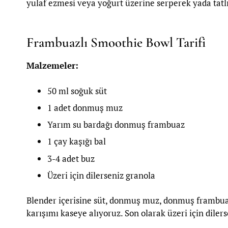
yulaf ezmesi veya yoğurt üzerine serperek yada tatlıl
Frambuazlı Smoothie Bowl Tarifi
Malzemeler:
50 ml soğuk süt
1 adet donmuş muz
Yarım su bardağı donmuş frambuaz
1 çay kaşığı bal
3-4 adet buz
Üzeri için dilerseniz granola
Blender içerisine süt, donmuş muz, donmuş frambuaz,
karışımı kaseye alıyoruz. Son olarak üzeri için dilers