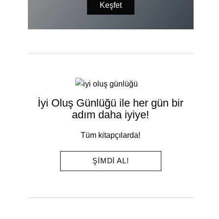
Keşfet
İyi Oluş Günlüğü ile her gün bir
adım daha iyiye!
Tüm kitapçılarda!
ŞIMDI AL!