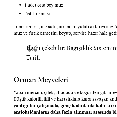
1 adet orta boy muz
Fıstık ezmesi
Tencerenin içine sütü, ardından yulafı aktarıyoruz. 
muz ve fıstık ezmesini koyup, servise hazır hale geti
İlgini çekebilir: Bağışıklık Sistemi
Tarifi
Orman Meyveleri
Yaban mersini, çilek, ahududu ve böğürtlen gibi me
Düşük kalorili, lifli ve hastalıklara karşı savaşan ant
yaptığı bir çalışmada, genç kadınlarda kalp kri
antioksidanların daha fazla alınması arasında b