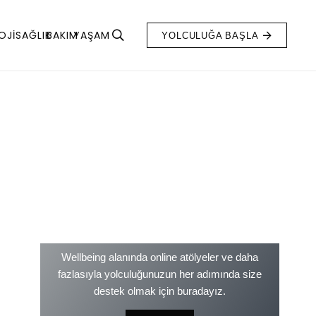
OJI
SAĞLIK
BAKIM
YAŞAM
YOLCULUĞA BAŞLA
Kikwell Akademi
Wellbeing alanında online atölyeler ve daha
fazlasıyla yolculuğunuzun her adımında size
destek olmak için buradayız.