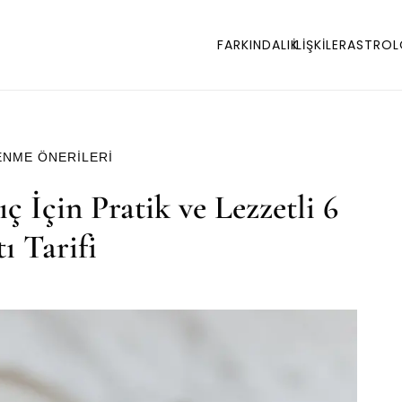
FARKINDALIK
İLİŞKİLER
ASTROL
ENME ÖNERILERI
ç İçin Pratik ve Lezzetli 6
ı Tarifi