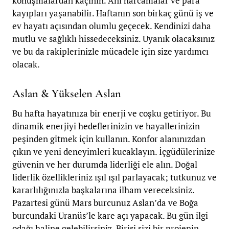
konuşmalardan kaçının. Ani harcamalar ve para
kayıpları yaşanabilir. Haftanın son birkaç günü iş ve
ev hayatı açısından olumlu geçecek. Kendinizi daha
mutlu ve sağlıklı hissedeceksiniz. Uyanık olacaksınız
ve bu da rakiplerinizle mücadele için size yardımcı
olacak.
Aslan & Yükselen Aslan
Bu hafta hayatınıza bir enerji ve coşku getiriyor. Bu
dinamik enerjiyi hedeflerinizin ve hayallerinizin
peşinden gitmek için kullanın. Konfor alanınızdan
çıkın ve yeni deneyimleri kucaklayın. İçgüdülerinize
güvenin ve her durumda liderliği ele alın. Doğal
liderlik özellikleriniz ışıl ışıl parlayacak; tutkunuz ve
kararlılığınızla başkalarına ilham vereceksiniz.
Pazartesi günü Mars burcunuz Aslan’da ve Boğa
burcundaki Uranüs’le kare açı yapacak. Bu gün ilgi
odağı haline gelebilirsiniz. Birisi sizi bir projenin