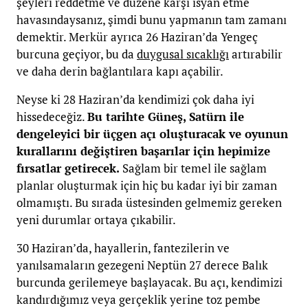
şeyleri reddetme ve düzene karşı isyan etme
havasındaysanız, şimdi bunu yapmanın tam zamanı
demektir. Merkür ayrıca 26 Haziran’da Yengeç
burcuna geçiyor, bu da
duygusal sıcaklığı
artırabilir
ve daha derin bağlantılara kapı açabilir.
Neyse ki 28 Haziran’da kendimizi çok daha iyi
hissedeceğiz.
Bu tarihte Güneş, Satürn ile
dengeleyici bir üçgen açı oluşturacak ve oyunun
kurallarını değiştiren başarılar için hepimize
fırsatlar getirecek.
Sağlam bir temel ile sağlam
planlar oluşturmak için hiç bu kadar iyi bir zaman
olmamıştı. Bu sırada üstesinden gelmemiz gereken
yeni durumlar ortaya çıkabilir.
30 Haziran’da, hayallerin, fantezilerin ve
yanılsamaların gezegeni Neptün 27 derece Balık
burcunda gerilemeye başlayacak. Bu açı, kendimizi
kandırdığımız veya gerçeklik yerine toz pembe