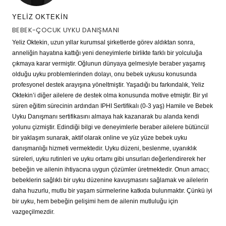
YELIZ OKTEKIN
BEBEK-ÇOCUK UYKU DANIŞMANI
Yeliz Oktekin, uzun yıllar kurumsal şirketlerde görev aldıktan sonra,
anneliğin hayatına kattığı yeni deneyimlerle birlikte farklı bir yolculuğa
çıkmaya karar vermiştir. Oğlunun dünyaya gelmesiyle beraber yaşamış
olduğu uyku problemlerinden dolayı, onu bebek uykusu konusunda
profesyonel destek arayışına yöneltmiştir. Yaşadığı bu farkındalık, Yeliz
Oktekin’i diğer ailelere de destek olma konusunda motive etmiştir. Bir yıl
süren eğitim sürecinin ardından IPHI Sertifikalı (0-3 yaş) Hamile ve Bebek
Uyku Danışmanı sertifikasını almaya hak kazanarak bu alanda kendi
yolunu çizmiştir. Edindiği bilgi ve deneyimlerle beraber ailelere bütüncül
bir yaklaşım sunarak, aktif olarak online ve yüz yüze bebek uyku
danışmanlığı hizmeti vermektedir. Uyku düzeni, beslenme, uyanıklık
süreleri, uyku rutinleri ve uyku ortamı gibi unsurları değerlendirerek her
bebeğin ve ailenin ihtiyacına uygun çözümler üretmektedir. Onun amacı;
bebeklerin sağlıklı bir uyku düzenine kavuşmasını sağlamak ve ailelerin
daha huzurlu, mutlu bir yaşam sürmelerine katkıda bulunmaktır. Çünkü iyi
bir uyku, hem bebeğin gelişimi hem de ailenin mutluluğu için
vazgeçilmezdir.