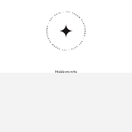
Hakkımızda
Ekibimiz
İletişim
Gizlilik Politikası
Çerez Politikası
Aydınlatma Metni