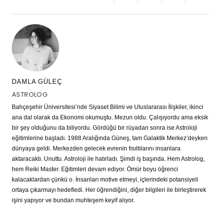
DAMLA GÜLEÇ
ASTROLOG
Bahçeşehir Üniversitesi’nde Siyaset Bilimi ve Uluslararası İlişkiler, ikinci
ana dal olarak da Ekonomi okumuştu. Mezun oldu. Çalışıyordu ama eksik
bir şey olduğunu da biliyordu. Gördüğü bir rüyadan sonra ise Astroloji
eğitimlerine başladı. 1988 Aralığında Güneş, tam Galaktik Merkez’deyken
dünyaya geldi. Merkezden gelecek evrenin fısıltılarını insanlara
aktaracaktı. Unuttu. Astroloji ile hatırladı. Şimdi iş başında. Hem Astrolog,
hem Reiki Master. Eğitimleri devam ediyor. Ömür boyu öğrenci
kalacaklardan çünkü o. İnsanları motive etmeyi, içlerindeki potansiyeli
ortaya çıkarmayı hedefledi. Her öğrendiğini, diğer bilgileri ile birleştirerek
işini yapıyor ve bundan muhteşem keyif alıyor.