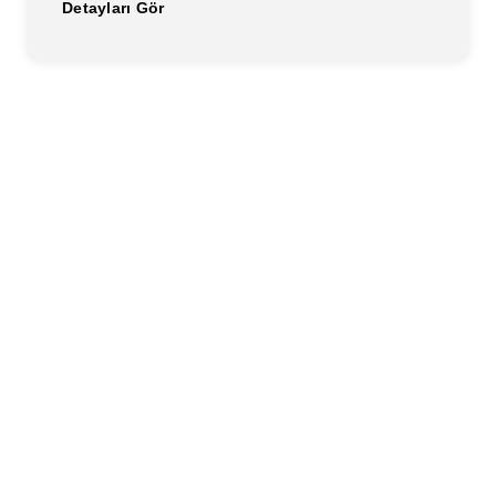
Detayları Gör
GAYE
KIKWELL
KIKWELL
Yaşadığınız
Overthinking
YÜKSEKDAĞ
Anlayışın
Şey
Saati:
Sınırları:
Gerçekten
Düşünmek
Herkesi
Anksiyete
için